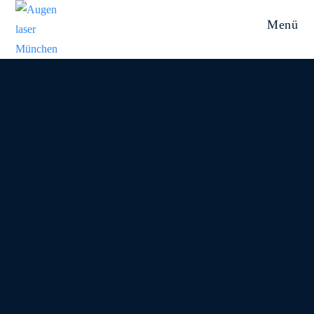
Menü
SmartSurface