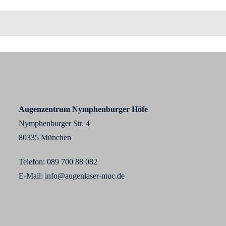
Augenzentrum Nymphenburger Höfe
Nymphenburger Str. 4
80335 München
Telefon:
089 700 88 0
82
E-Mail:
info@augenlaser-muc.de