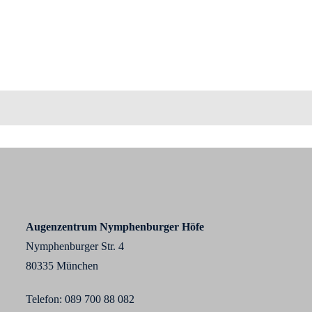
Augenzentrum Nymphenburger Höfe
Nymphenburger Str. 4
80335 München
Telefon:
089 700 88 0
82